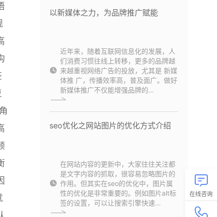
语
以新媒体之力，为品牌推广赋能
规
高
近年来，随着互联网信息化的发展，人
构
们消费习惯往线上转移，更多的品牌越
来越重视网络广告的投放，尤其是 新媒
签
体推 广，传播效率高，普及面广。做好
新媒体推广不仅能增强品牌的...
复
角
seo优化之网站图片的优化方式介绍
高
频
衡
在网站内容的更新中，大家往往关注都
是文字内容的抓取，很容易忽略图片的
因
作用。但其实在seo的优化中，图片属
性的优化是非常重要的。例如图片alt标
在线咨询
就
签的设置，可以让搜索引擎快速...
队