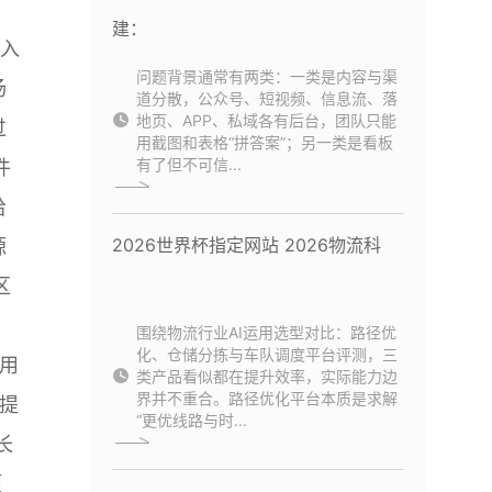
建：
题入
问题背景通常有两类：一类是内容与渠
场
道分散，公众号、短视频、信息流、落
地页、APP、私域各有后台，团队只能
过
用截图和表格“拼答案”；另一类是看板
有了但不可信...
件
给
2026世界杯指定网站 2026物流科
源
区
围绕物流行业AI运用选型对比：路径优
化、仓储分拣与车队调度平台评测，三
用
类产品看似都在提升效率，实际能力边
界并不重合。路径优化平台本质是求解
提
“更优线路与时...
长
项