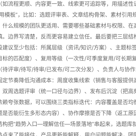
（如流程更顺、内容更一致、线索更可追踪等，用描述性
用模板”，比如：选题评审表、文章结构骨架、素材引用
：什么规模的团队更适用、需要哪些基础素材与权限、在
慎。边界写清楚，反而更容易建立信任。最后要把三层结
建议至少包括：所属层级（资讯/知识/方案）、主题标
目标的匹配度）、复用等级（一次性/可季度复用/可长期
待评审/待写/待审/已发布/可二次分发）、负责人与协作
用固定节奏降低沟通成本：周度收集线索（销售与客服提供
、双周选题评审（统一口径与边界）、发布后沉淀（把高
依赖夸张数据，可以围绕三类指标迭代：内容覆盖是否均
题是否能衍生多形态内容）、协作摩擦是否下降（返工原
构把“趋势入口—理解信任—场景落地”串起来，选题库
热点来了能接住，产品更新能解释，用户问题能解决，团