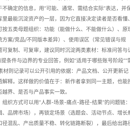
不确定的信息，用“可能、通常、需结合实际”表达，并
库里最能沉淀资产的一层，因为它直接决定读者是否看懂
可按五类母题组织：功能（能做什么、不能做什么）、原
方案/竞品/不同版本差异）、使用误区（常见错误与规
题可复制、可复审，建议同时沉淀两类素材：标准问答与
前提条件与边界的专业回答，例如“适用于哪些账号阶段”“
据素材则记录可以公开引用的依据：产品文档、公开更新记
语解释。这样做的价值在于：新作者拿到同一主题，也能
否越界、是否与产品事实一致。
织方式可以用“人群-场景-痛点-路径-结果”的问题链
辑、品牌市场），再锁定场景（选题会、活动节点、增长
口径混乱、产出质量不稳、转化链路断裂），最后给出路