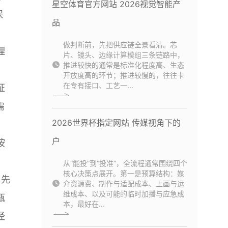
星空体育官方网站 2026视觉智能产
保
品
、
做判断前，先把供应链全景看清。芯
理
片、镜头、边缘计算模组三条链路中，
推进较快的通常是标准化程度高、生态
开放度高的环节；推进较慢的，往往卡
在专有接口、工艺一...
证
需
2026世界杯指定网站 传媒视角下的
户
按
从“能投”到“投准”，全流程通常围绕四个
核心决策点展开。第一是预算结构：媒
：先
介资源费、制作与适配成本、上画与运
维成本、以及可能的临时加播与应急成
瓶
本，最好在...
径