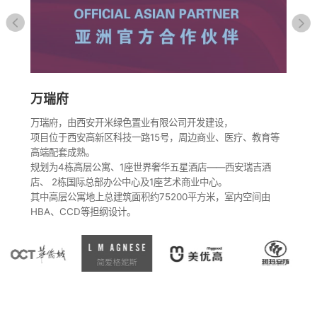
乳
澳
品
产
经
万瑞府
业
的
公
万瑞府，由西安开米绿色置业有限公司开发建设，
婴
项目位于西安高新区科技一路15号，周边商业、医疗、教育等
高端配套成熟。
规划为4栋高层公寓、1座世界奢华五星酒店——西安瑞吉酒
店、 2栋国际总部办公中心及1座艺术商业中心。
其中高层公寓地上总建筑面积约75200平方米，室内空间由
HBA、CCD等担纲设计。