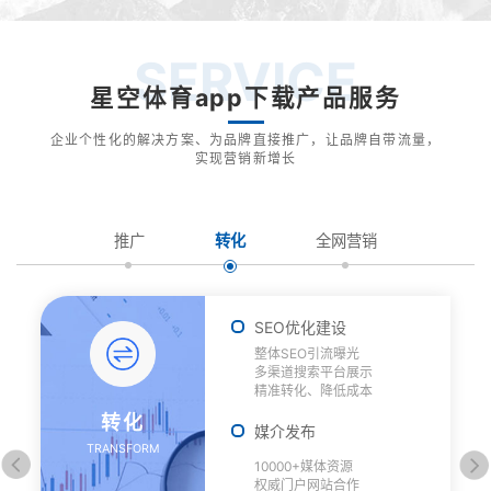
SERVICE
星空体育app下载产品服务
企业个性化的解决方案、为品牌直接推广，让品牌自带流量，
实现营销新增长
推广
转化
全网营销
SEO优化建设
整体SEO引流曝光
多渠道搜索平台展示
精准转化、降低成本
转化
媒介发布
TRANSFORM
10000+媒体资源
权威门户网站合作