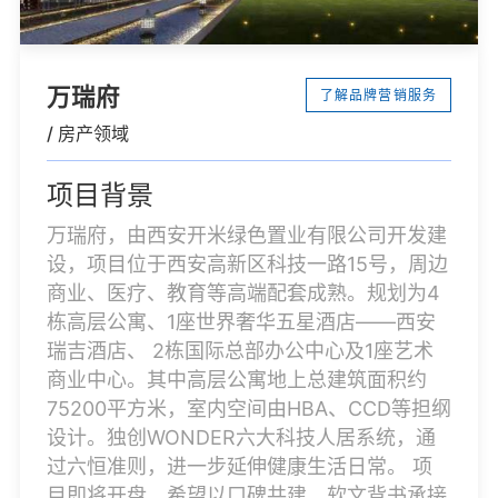
万瑞府
了解品牌营销服务
/ 房产领域
项目背景
万瑞府，由西安开米绿色置业有限公司开发建
设，项目位于西安高新区科技一路15号，周边
商业、医疗、教育等高端配套成熟。规划为4
栋高层公寓、1座世界奢华五星酒店——西安
瑞吉酒店、 2栋国际总部办公中心及1座艺术
商业中心。其中高层公寓地上总建筑面积约
75200平方米，室内空间由HBA、CCD等担纲
设计。独创WONDER六大科技人居系统，通
过六恒准则，进一步延伸健康生活日常。 项
目即将开盘，希望以口碑共建、软文背书承接