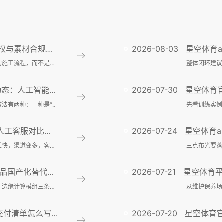
清单与常见误区汇总 - 副本
2026-08-03
星空体育app下载 品面
更稳妥的做法，是把素材合规当成一套可执行的施工流程，而不是临上线前的“补票”。推荐按“先定使用范围—再核授权链—留存证据—上线复核—下架预案”建立闭环：
设计及效果评估 - 副本 (3)
2026-07-30
星空体育官网 2026
一套协同方案是否靠谱，先看入口分流。常见做法有两种：一种是“先机后人”，即机器人先接待、再按规则转人工，优势是效率高、成本可控；另一种是“分层并行”，在
026客服 - 副本 - 副本
2026-07-24
星空体育app下载 媒体
不少企业这两年都经历了同一种转折：业务增长快，渠道变多，客户耐心却更短。电话、在线、回呼、工单相互叠加，单纯靠人工补人头，管理压力会上升；一味上AI，又
点：芯片、镜头与边缘计算环节
2026-07-21
星空体育平台 202
做判断前，先把供应链全景看清。芯片、镜头、边缘计算模组三条链路中，推进较快的通常是标准化程度高、生态开放度高的环节；推进较慢的，往往卡在专有接口、工艺一
素材管理、验收标准一篇讲透
2026-07-20
星空体育官方网站 媒