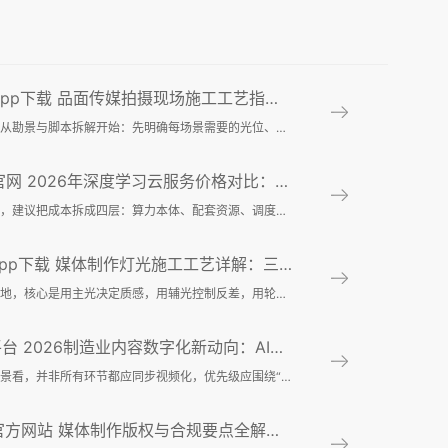
传媒拍摄现场施工工艺指南：布光、收音、机位与稳定器的落地流程与质检点 - 副本 - 副本
整体闭环建议从勘景与脚本拆解开始：先明确每场景需要的光位、收音方式、机位数量与运动方式，再反推设备清单与替代方案。到现场后按“搭建—联调—试拍—锁定参数
年深度学习云服务价格对比：训练实例、推理计费与带宽成本怎么算？主流厂商最 - 副本 (3)
先看训练实例，建议把成本拆成四层：算力本体、配套资源、调度效率、采购方式。算力本体是GPU型号与显存容量；配套资源是CPU、内存、本地盘和高性能存储吞吐
制作灯光施工工艺详解：三点布光、柔光附件选择、色温统一与现场控反实操要点 - 副本 (3)
三点布光要落地，核心是用主光决定质感，用辅光控制反差，用轮廓光把主体从背景里“抠”出来。主光通常在镜头轴线一侧略偏，角度不要太正，既能塑形又不至于把阴影
6制造业内容数字化新动向：AI制作产品说明书视频正在重塑企业培训与渠道传播
从维护保养场景看，并非所有环节都应同步视频化，优先级应围绕“高频、易错、影响安全与停机风险”的任务来定。安装调试阶段适合先做流程型视频，明确工序顺序、工
体制作版权与合规要点全解：音乐素材授权、肖像权与字体许可的实操流程与避坑清单