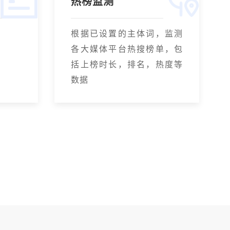
热榜监测
根据已设置的主体词，监测
各大媒体平台热搜榜单，包
括上榜时长，排名，热度等
数据