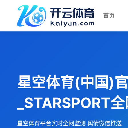
首页
星空体育(中国)
_STARSPOR
星空体育平台实时全网监测 舆情微信推送