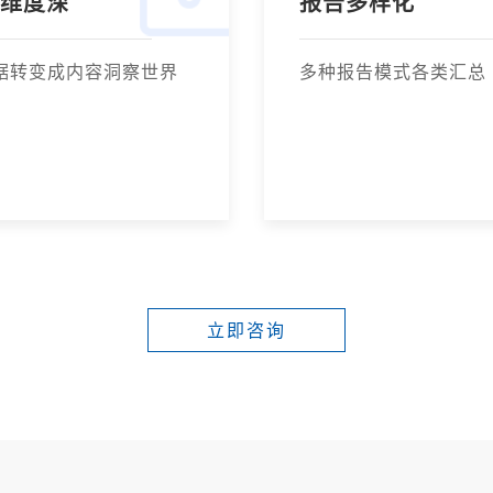
析维度深
报告多样化
据转变成内容洞察世界
多种报告模式各类汇总
立即咨询