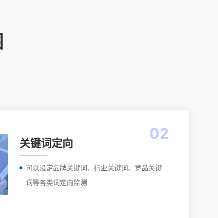
围
02
关键词定向
可以设定品牌关键词、行业关键词、竞品关键
词等各类词定向监测