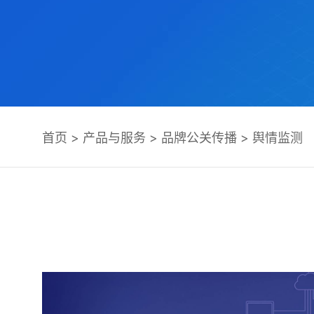
首页
>
产品与服务
>
品牌公关传播
>
舆情监测