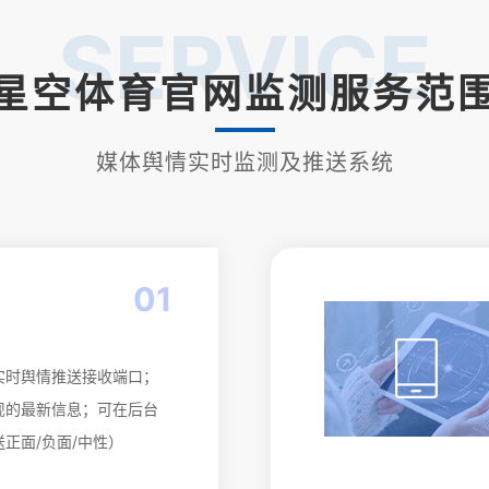
SERVICE
星空体育官网监测服务范
媒体舆情实时监测及推送系统
01
实时舆情推送接收端口；
现的最新信息；可在后台
正面/负面/中性）