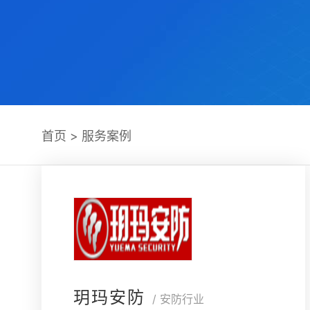
首页
>
服务案例
玥玛安防
/ 安防行业