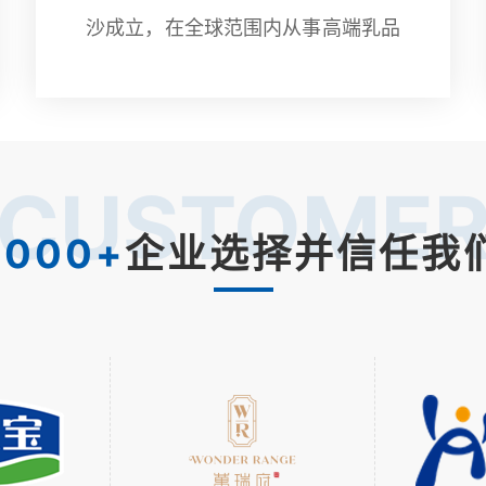
沙成立，在全球范围内从事高端乳品
及营养食品的研发、生产和销售。经
过十几年的发展，澳优现已发展成为
一个在全球拥有完整产业链条的
CUSTOME
1000+
企业选择并信任我