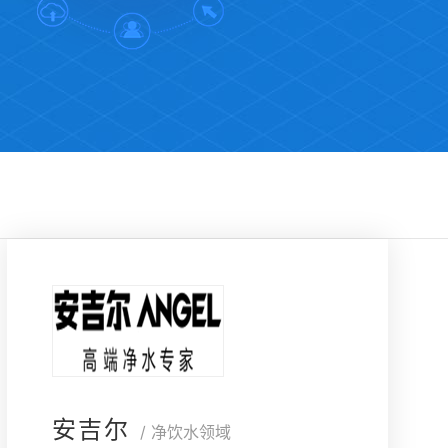
安吉尔
/ 净饮水领域