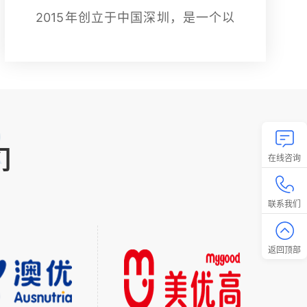
2015年创立于中国深圳，是一个以
意大利设计师为主导，汇集海内外多
位设计师联袂打造的轻奢女装品牌，
简爱格妮斯融合了欧洲时
R
们
在线咨询
联系我们
返回顶部